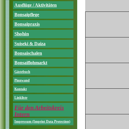
Ausflüge / Aktivitäten
Bonsaipflege
Bonsaipraxis
Shohin
Suiseki & Daiza
Bonsaischalen
Bonsaiflohmarkt
Gästebuch
Pinnwand
Kontakt
Linkliste
Für den Arbeitskreis
Intern
Impressum (Imprint Data Protection)