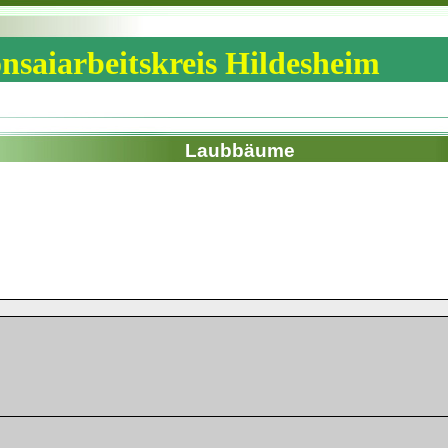
nsaiarbeitskreis Hildesheim
Laubbäume