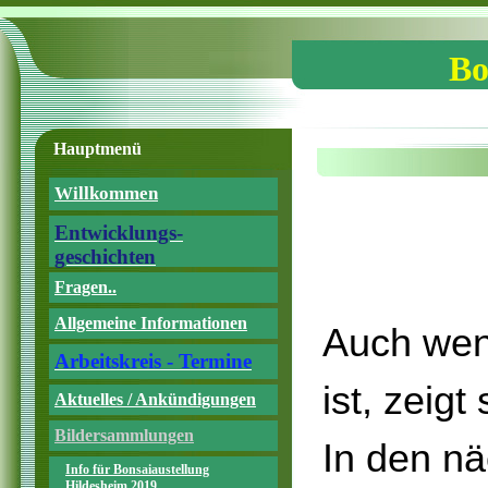
Bo
Hauptmenü
Willkommen
Entwicklungs-
geschichten
Fragen..
Allgemeine Informationen
Auch wenn
Arbeitskreis - Termine
ist, zeigt
Aktuelles / Ankündigungen
Bildersammlungen
In den n
Info für Bonsaiaustellung
Hildesheim 2019