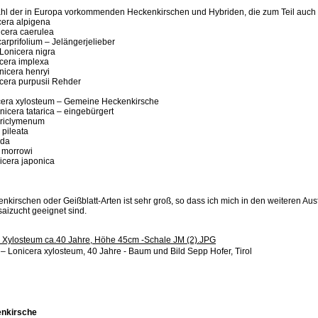
ahl der in Europa vorkommenden Heckenkirschen und Hybriden, die zum Teil auch 
cera alpigena
cera caerulea
arprifolium – Jelängerjelieber
Lonicera nigra
cera implexa
nicera henryi
cera purpusii Rehder
cera xylosteum – Gemeine Heckenkirsche
icera tatarica – eingebürgert
ericlymenum
pileata
ida
a morrowi
icera japonica
kirschen oder Geißblatt-Arten ist sehr groß, so dass ich mich in den weiteren Au
saizucht geeignet sind.
– Lonicera xylosteum, 40 Jahre - Baum und Bild Sepp Hofer, Tirol
enkirsche