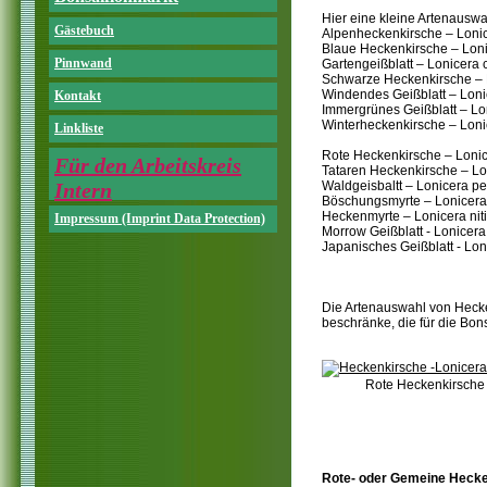
Hier eine kleine Artenausw
Gästebuch
Alpenheckenkirsche – Loni
Blaue Heckenkirsche – Loni
Pinnwand
Gartengeißblatt – Lonicera c
Schwarze Heckenkirsche – 
Windendes Geißblatt – Loni
Kontakt
Immergrünes Geißblatt – Lo
Winterheckenkirsche – Loni
Linkliste
Rote Heckenkirsche – Loni
Für den Arbeitskreis
Tataren Heckenkirsche – Lon
Intern
Waldgeisbaltt – Lonicera p
Böschungsmyrte – Lonicera 
Heckenmyrte – Lonicera nit
Impressum (Imprint Data Protection)
Morrow Geißblatt - Lonicer
Japanisches Geißblatt - Lon
Die Artenauswahl von Hecken
beschränke, die für die Bon
Rote Heckenkirsche 
Rote- oder Gemeine Heck