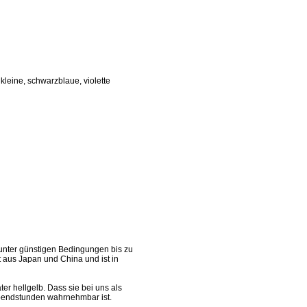
 kleine, schwarzblaue, violette
 unter günstigen Bedingungen bis zu
 aus Japan und China und ist in
er hellgelb. Dass sie bei uns als
 Abendstunden wahrnehmbar ist.