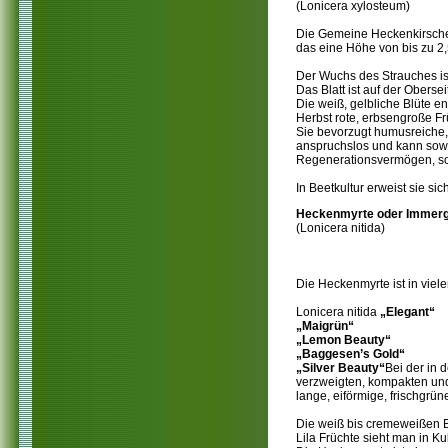
(Lonicera xylosteum)
Die Gemeine Heckenkirsche, 
das eine Höhe von bis zu 2
Der Wuchs des Strauches ist
Das Blatt ist auf der Oberse
Die weiß, gelbliche Blüte en
Herbst rote, erbsengroße Frü
Sie bevorzugt humusreiche,
anspruchslos und kann sowoh
Regenerationsvermögen, so 
In Beetkultur erweist sie sic
Heckenmyrte oder Immerg
(Lonicera nitida)
Die Heckenmyrte ist in viele
Lonicera nitida
„Elegant“
„Maigrün“
„Lemon Beauty“
„Baggesen’s Gold“
„Silver Beauty“
Bei der in
verzweigten, kompakten und 
lange, eiförmige, frischgrün
Die weiß bis cremeweißen B
Lila Früchte sieht man in Kul