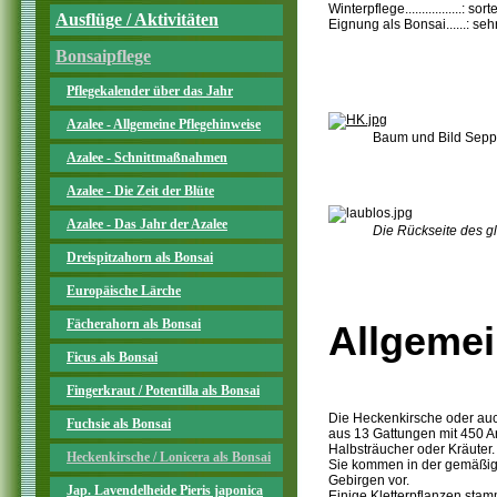
Winterpflege.................: 
Ausflüge / Aktivitäten
Eignung als Bonsai......: seh
Bonsaipflege
Pflegekalender über das Jahr
Azalee - Allgemeine Pflegehinweise
Baum und Bild Sepp 
Azalee - Schnittmaßnahmen
Azalee - Die Zeit der Blüte
Azalee - Das Jahr der Azalee
Die Rückseite des 
Dreispitzahorn als Bonsai
Europäische Lärche
Fächerahorn als Bonsai
Allgemei
Ficus als Bonsai
Fingerkraut / Potentilla als Bonsai
Die Heckenkirsche oder auch
Fuchsie als Bonsai
aus 13 Gattungen mit 450 A
Halbsträucher oder Kräuter.
Heckenkirsche / Lonicera als Bonsai
Sie kommen in der gemäßigte
Gebirgen vor.
Jap. Lavendelheide Pieris japonica
Einige Kletterpflanzen sta