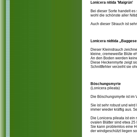
Lonicera nitida 'Maigrün'
Bei dieser Sorte handelt es
wohl die schönste aller Niti
Auch dieser Strauch ist sehr
Lonicera nidtida „Baggese
Dieser Kleinstrauch zeichne
kleine, cremeweiße Blüte eh
An den Boden werden keine 
Diese Heckenmyrte zeigt sic
Schnittfehler verzeiht sie 
Böschungsmyrte
(Lonicera pileata)
Die Böschungsmyrte ist im V
Sie ist sehr robust und wird
immer wieder kräftig aus. Se
Die Lonicera pileata ist ein
ovalen Blätter sind etwa 25
Sie kann problemlos eine Hö
der windgeschützt liegen sol