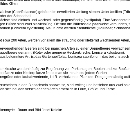
ildes Klima.
wächse (Caprifoliaceae) gehören im erweiterten Umfang sieben Unterfamilien (Trib
oder der Schneeball.
wächse sind einfach und wechsel- oder gegenständig (exstipulat). Eine Ausnahme bi
gen Blüten sind zwei bis vielblütig. Oft sind die Blütenstiele paarweise verbunden, 
en (Lonicera xylosteum). Als Früchte werden Steinfrüchte (Holunder, Schneebal
bt etwa 200 Arten, werden vor allem die strauchig oder kletternd wachsenden Arten
hervorgehenden Beeren sind bei manchen Arten zu einer Doppelbeere verwachsen
ppelbeere genannt. (Rote- oder gemeine Heckenkirsche, Lonicera xylosteum).
us bekanntere Art, ist das Gartengeißblatt, Lonicera caprifolium, das bei uns auch 
kenkirsche werden häufig zur Begrünung von Parkanlagen, Beeten und zur Bepf
erpflanze oder Kletterpflanze findet man sie in nahezu jedem Garten.
mergrüne oder laubabwerfende, i.d.R. verholzende Pflanzen. Die gegenständig auft
rscheinen in den Blattachseln paarweise, sind zwittrig und bestehen aus zwei spi
en sich bei den verschiedenen Arten erheblich in Form, Größe und Farbe.
eckenmyrte - Baum und Bild Josef Knieke