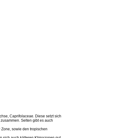
hse, Caprifolaceae. Diese setzt sich
 zusammen. Selten gibt es auch
r Zone, sowie den tropischen
n sich auch kälteren Klimazonen gut