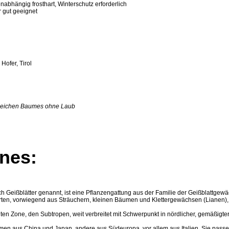
sortenabhängig frosthart, Winterschutz erforderlich
r gut geeignet
Hofer, Tirol
gleichen Baumes ohne Laub
nes:
 Geißblätter genannt, ist eine Pflanzengattung aus der Familie der Geißblattgewäc
rten, vorwiegend aus Sträuchern, kleinen Bäumen und Klettergewächsen (Lianen),
n Zone, den Subtropen, weit verbreitet mit Schwerpunkt in nördlicher, gemäßigte
mmen aus China und Japan, andere aus Südeuropa, vor allem aus Italien. Sie passe