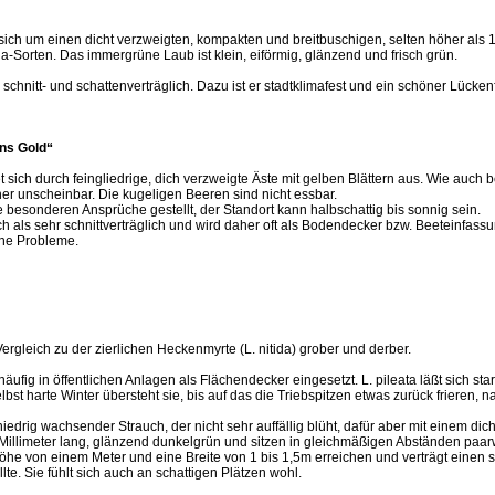
 sich um einen dicht verzweigten, kompakten und breitbuschigen, selten höher als 
da-Sorten. Das immergrüne Laub ist klein, eiförmig, glänzend und frisch grün.
 schnitt- und schattenverträglich. Dazu ist er stadtklimafest und ein schöner Lückenf
ns Gold“
t sich durch feingliedrige, dich verzweigte Äste mit gelben Blättern aus. Wie auch 
er unscheinbar. Die kugeligen Beeren sind nicht essbar.
besonderen Ansprüche gestellt, der Standort kann halbschattig bis sonnig sein.
h als sehr schnittverträglich und wird daher oft als Bodendecker bzw. Beeteinfassu
ohne Probleme.
ergleich zu der zierlichen Heckenmyrte (L. nitida) grober und derber.
 häufig in öffentlichen Anlagen als Flächendecker eingesetzt. L. pileata läßt sich s
lbst harte Winter übersteht sie, bis auf das die Triebspitzen etwas zurück frieren, 
 niedrig wachsender Strauch, der nicht sehr auffällig blüht, dafür aber mit einem di
 Millimeter lang, glänzend dunkelgrün und sitzen in gleichmäßigen Abständen paa
he von einem Meter und eine Breite von 1 bis 1,5m erreichen und verträgt einen s
lte. Sie fühlt sich auch an schattigen Plätzen wohl.