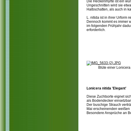
Die Heckenmyrte ist ein wun
Ungeschnitten wird sie etwa
Halbschatten, als auch in 
L. nitida ist in ihrer Urfor
Dennoch kommt es immer wie
im folgenden Frühjahr dadu
erforderlich.
Blüte einer Lonicera 
Lonicera nitida 'Elegant'
Diese Zuchtsorte eignet si
als Bodendecker einsetzbar
Der buschige Strauch verträ
Mai erscheinenden weißen B
Besondere Ansprüche an Bod