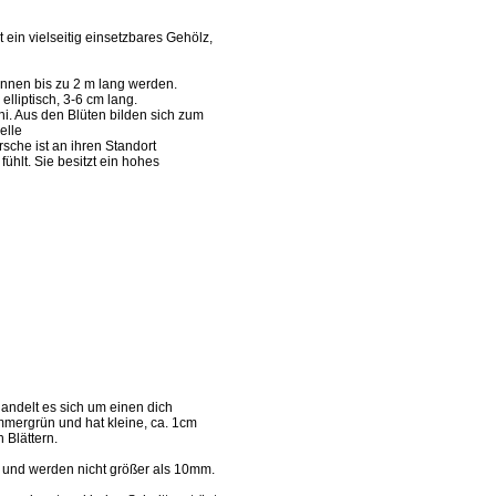
ein vielseitig einsetzbares Gehölz,
önnen bis zu 2 m lang werden.
elliptisch, 3-6 cm lang.
uni. Aus den Blüten bilden sich zum
elle
che ist an ihren Standort
ühlt. Sie besitzt ein hohes
ndelt es sich um einen dich
immergrün und hat kleine, ca. 1cm
 Blättern.
r und werden nicht größer als 10mm.