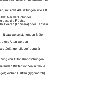
en) mit etwa 40 Gattungen, wie z.B.
ldet hier der Holunder.
so dass die Früchte
l), Beeren (Lonicera) oder Kapseln
, mit paarweise stehenden Blüten,
, diese Arten werden
als „Jelängerjelieber“ populär
lanzung von Autobahnböschungen
retenden Blätter können in Größe
egelgleichen Hälften (zygomorph).