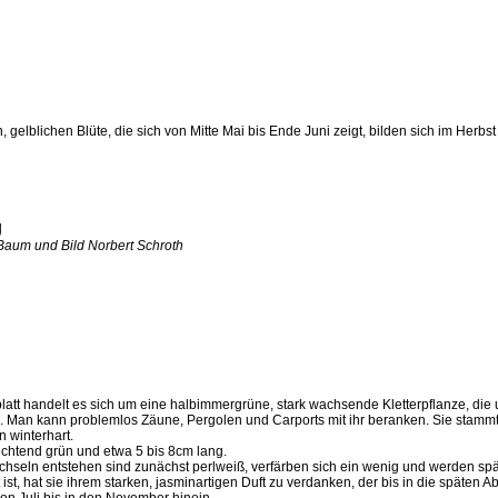
gelblichen Blüte, die sich von Mitte Mai bis Ende Juni zeigt, bilden sich im Herbst
 Baum und Bild Norbert Schroth
att handelt es sich um eine halbimmergrüne, stark wachsende Kletterpflanze, die
 Man kann problemlos Zäune, Pergolen und Carports mit ihr beranken. Sie stammt
n winterhart.
euchtend grün und etwa 5 bis 8cm lang.
tachseln entstehen sind zunächst perlweiß, verfärben sich ein wenig und werden spät
ist, hat sie ihrem starken, jasminartigen Duft zu verdanken, der bis in die späten