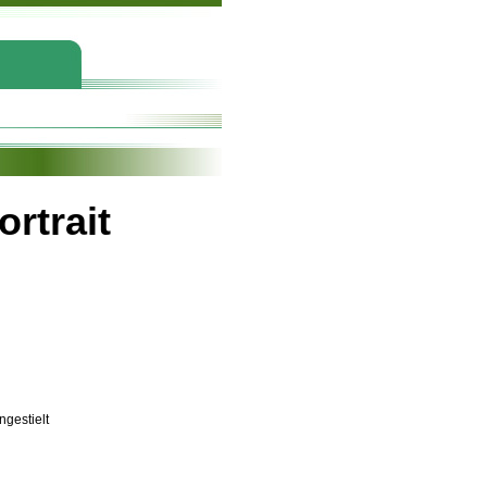
rtrait
ungestielt