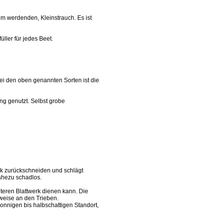
1m werdenden, Kleinstrauch. Es ist
üller für jedes Beet.
bei den oben genannten Sorten ist die
ng genutzt. Selbst grobe
tark zurückschneiden und schlägt
nahezu schadlos.
chteren Blattwerk dienen kann. Die
rweise an den Trieben.
onnigen bis halbschattigen Standort,