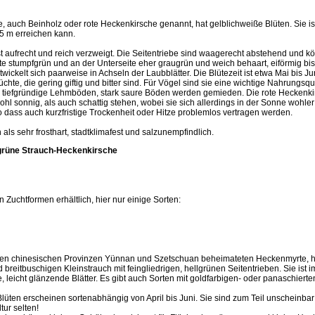
auch Beinholz oder rote Heckenkirsche genannt, hat gelblichweiße Blüten. Sie ist 
,5 m erreichen kann.
 aufrecht und reich verzweigt. Die Seitentriebe sind waagerecht abstehend und k
ite stumpfgrün und an der Unterseite eher graugrün und weich behaart, eiförmig bis 
twickelt sich paarweise in Achseln der Laubblätter. Die Blütezeit ist etwa Mai bis J
chte, die gering giftig und bitter sind. Für Vögel sind sie eine wichtige Nahrungsqu
 tiefgründige Lehmböden, stark saure Böden werden gemieden. Die rote Heckenkirs
l sonnig, als auch schattig stehen, wobei sie sich allerdings in der Sonne wohler f
dass auch kurzfristige Trockenheit oder Hitze problemlos vertragen werden.
h als sehr frosthart, stadtklimafest und salzunempfindlich.
rüne Strauch-Heckenkirsche
n Zuchtformen erhältlich, hier nur einige Sorten:
 den chinesischen Provinzen Yünnan und Szetschuan beheimateten Heckenmyrte, ha
breitbuschigen Kleinstrauch mit feingliedrigen, hellgrünen Seitentrieben. Sie ist 
e, leicht glänzende Blätter. Es gibt auch Sorten mit goldfarbigen- oder panaschierten
lüten erscheinen sortenabhängig von April bis Juni. Sie sind zum Teil unscheinba
tur selten!