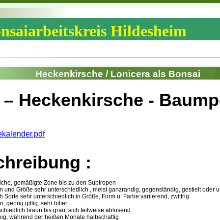
nsaiarbeitskreis Hildesheim
Heckenkirsche / Lonicera als Bonsai
 – Heckenkirsche - Baumpo
kalender.pdf
hreibung :
 nördliche, gemäßigte Zone bis zu den Subtropen
...: in Form und Größe sehr unterschiedlich , meist ganzrandig, gegenständig, gestielt oder 
.: je nach Sorte sehr unterschiedlich in Größe, Form u. Farbe variierend, zwittrig
eren, gering giftig, sehr bitter
: unterschiedlich braun bis grau, sich teilweise ablösend
nnig, während der heißen Monate halbschattig