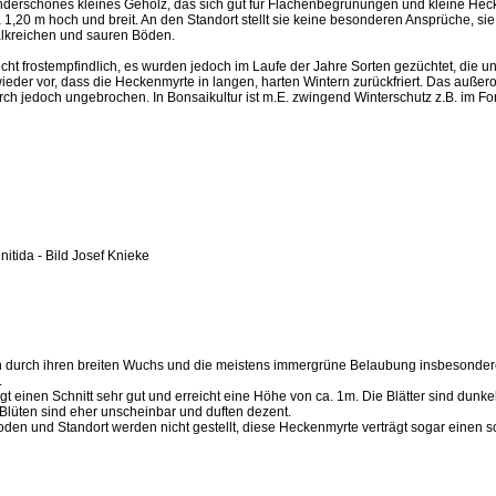
derschönes kleines Gehölz, das sich gut für Flächenbegrünungen und kleine Hecke
 1,20 m hoch und breit. An den Standort stellt sie keine besonderen Ansprüche, si
kalkreichen und sauren Böden.
m recht frostempfindlich, es wurden jedoch im Laufe der Jahre Sorten gezüchtet, die 
der vor, dass die Heckenmyrte in langen, harten Wintern zurückfriert. Das außer
rch jedoch ungebrochen. In Bonsaikultur ist m.E. zwingend Winterschutz z.B. im
nitida - Bild Josef Knieke
ch durch ihren breiten Wuchs und die meistens immergrüne Belaubung insbesondere
.
gt einen Schnitt sehr gut und erreicht eine Höhe von ca. 1m. Die Blätter sind dunke
lüten sind eher unscheinbar und duften dezent.
en und Standort werden nicht gestellt, diese Heckenmyrte verträgt sogar einen sc