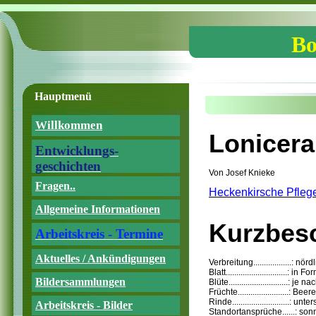
Bo
Hauptmenü
Willkommen
Lonicera
Entwicklungs-
geschichten
Von Josef Knieke
Fragen..
Heckenkirsche Pflege
Allgemeine Informationen
Kurzbesc
Arbeitskreis - Termine
Aktuelles / Ankündigungen
Verbreitung..................:
Blatt..........................
Bildersammlungen
Blüte...........................
Früchte........................: Be
Rinde...........................
Arbeitskreis - Bilder
Standortansprüche......: so