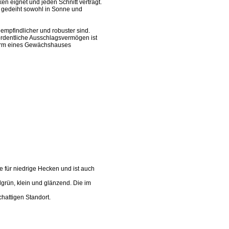
n eignet und jeden Schnitt verträgt.
e gedeiht sowohl in Sonne und
unempfindlicher und robuster sind.
ordentliche Ausschlagsvermögen ist
 Form eines Gewächshauses
 für niedrige Hecken und ist auch
lgrün, klein und glänzend. Die im
hattigen Standort.