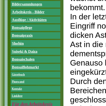
Bildersammlungen
bekommt.
Arbeitskreis - Bilder
In der le
Ausflüge / Aktivitäten
Eingriff n
Bonsaipflege
dicken As
Bonsaipraxis
Ast in die
Shohin
dementspr
Suiseki & Daiza
Bonsaischalen
Genauso h
Bonsaiflohmarkt
eingekürz
Gästebuch
Durch den
Pinnwand
Bereichen
Kontakt
Linkliste
geschloss
Für den Arbeitskreis