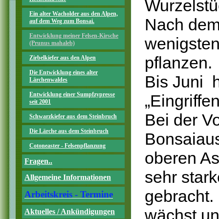
Wurzelstü
Ein alter Wacholder aus den Alpen,
Nach dem 
auf dem Weg zum Bonsai.
Entwicklung meiner Felsen-Kirsche
wenigsten
(Prunus mahaleb)
pflanzen.
Zirbelkiefer aus den Alpen
Die Entwicklung eines alter
Bis Juni h
Lärchenwaldes
Entwicklung einer Sumpfzypresse
„Eingriffe
seit 2001
Bei der V
Schwarzkiefer aus dem Steinbruch
Die Lärche aus dem Steinbruch
Bonsaiaus
Cotoneaster - Felsenpflanzung
oberen As
Fragen..
sehr stark
Allgemeine Informationen
gebracht.
Arbeitskreis - Termine
wächst un
Aktuelles / Ankündigungen