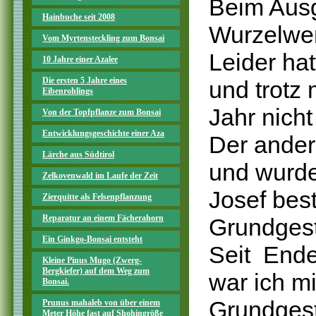
Beim Aus
Hainbuche seit 2008
Wurzelwer
Vom Myrtensteckling zum Bonsai
Leider ha
10 Jahre einer Azalee
Die ersten 5 Jahre eines
und trotz
Eibenrohlings
Jahr nich
Von der Topfpflanze zum Bonsai
Entwicklungsgeschichte einer Aza
Der ander
Lärche aus Südtirol
und wurde
Zelkovenwald im Laufe der Zeit
Josef best
Zierquitte als Felsenpflanzung
Reparatur an einem Fächerahorn
Grundgest
Ein Ginkgo-Bonsai entsteht
Seit Ende
Kleine Pinus Mugo (Zwerg-
Bergkiefer) auf dem Weg zum
war ich mi
Bonsai.
Grundgest
Prunus mahaleb von über einem
Meter Höhe fast auf Shohingröße