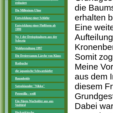
reduziert
die Baums
Die Millenium-Ulme
erhalten b
Entwicklung einer Schlehe
Eine weit
Entwicklung einer Floßform ab
1999
Aufteilung
Nr. 1 der Dreispitzahorn aus der
Schweiz
Kronenber
Waldgestaltung 1997
Somit zog
Die Dreierstamm-Lärche von Klaus
Rotbuche
Meine Vor
die japanische Schwarzkiefer
aus dem I
Baumheide
diesem Fr
Satsukiazalee "Nikko"
Grundgesta
Potentilla - weiß
Ein Alpen-Wacholder aus aus
Dabei war
Südtirol
Heckenkirsche