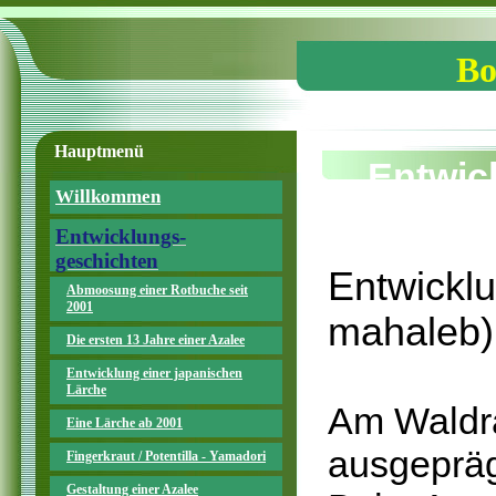
Bo
Hauptmenü
Entwic
Willkommen
Entwicklungs-
geschichten
Entwickl
Abmoosung einer Rotbuche seit
2001
mahaleb)
Die ersten 13 Jahre einer Azalee
Entwicklung einer japanischen
Lärche
Am Waldra
Eine Lärche ab 2001
ausgepräg
Fingerkraut / Potentilla - Yamadori
Gestaltung einer Azalee