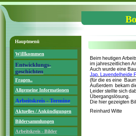
Bo
Hauptmenü
Willkommen
Beim heutigen Arbeit
im jahreszeitlichen A
Entwicklungs-
Auch wurde eine Bau
geschichten
Jap. Lavendelheide P
Fragen..
(für die es eine Bau
Außerdem bekam die 
Allgemeine Informationen
Leider stellte sich d
Übergangslösung.
Arbeitskreis - Termine
Die hier gezeigten Bi
Reinhard Witte
Aktuelles / Ankündigungen
Bildersammlungen
Arbeitskreis - Bilder