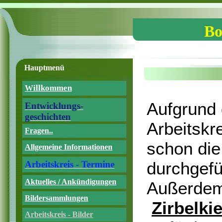
Bo
Hauptmenü
Willkommen
Aufgrund 
Entwicklungs-
geschichten
Arbeitskr
Fragen..
schon die
Allgemeine Informationen
durchgefü
Arbeitskreis - Termine
Aktuelles / Ankündigungen
Außerdem
Bildersammlungen
Zirbelkie
Arbeitskreis - Bilder