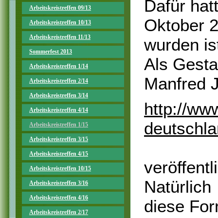
Dafür hat
Arbeitskreistreffen 09/13
Oktober 2
Arbeitskreistreffen 10/13
Arbeitskreistreffen 11/13
wurden is
Sommerfest 2013
Als Gesta
Arbeitskreistreffen 1/14
Manfred 
Arbeitskreistreffen 2/14
Arbeitskreistreffen 3/14
http://ww
Arbeitskreistreffen 4/14
deutschl
Arbeitskreistreffen 1/15
Arbeitskreistreffen 3/15
Arbeitskreistreffen 4/15
veröffentl
Arbeitskreistreffen 10/15
Natürlich
Arbeitskreistreffen 3/16
Arbeitskreistreffen 4/16
diese For
Arbeitskreistreffen 2/17