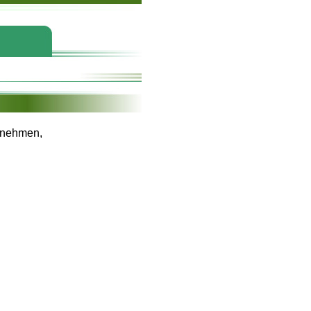
ilnehmen,
!