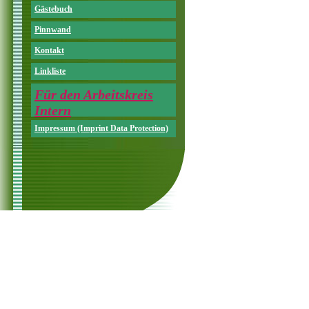
Gästebuch
Pinnwand
Kontakt
Linkliste
Für den Arbeitskreis
Intern
Impressum (Imprint Data Protection)