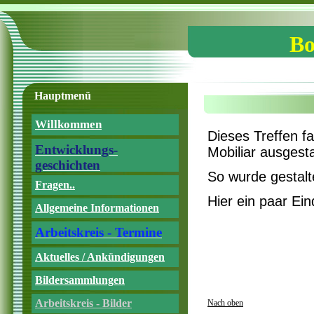
Bo
Hauptmenü
Willkommen
Dieses Treffen f
Entwicklungs-
Mobiliar ausgesta
geschichten
So wurde gestalt
Fragen..
Hier ein paar Ei
Allgemeine Informationen
Arbeitskreis - Termine
Aktuelles / Ankündigungen
Bildersammlungen
Arbeitskreis - Bilder
Nach oben