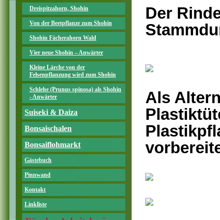
Der Rind
Dreispitzahorn, Shohin
Von der Beetpflanze zum Shohin
Stammdur
Shohin Fächerahorn Wald
Vier neue Shohin – Anwärter
Kleine Lärche von der
Felsenpflanzung wird zum Shohin
Schlehe (Prunus spinosa) als Shohin
Als Alter
- Anwärter
Plastiktüt
Suiseki & Daiza
Plastikpf
Bonsaischalen
vorbereit
Bonsaiflohmarkt
Gästebuch
Pinnwand
Kontakt
Linkliste