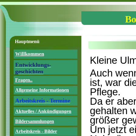
Bo
Hauptmenü
Willkommen
Kleine Ul
Entwicklungs-
Auch wenn
geschichten
ist, war d
Fragen..
Pflege.
Allgemeine Informationen
Da er aber
Arbeitskreis - Termine
gehalten w
Aktuelles / Ankündigungen
größer ge
Bildersammlungen
Um jetzt 
Arbeitskreis - Bilder