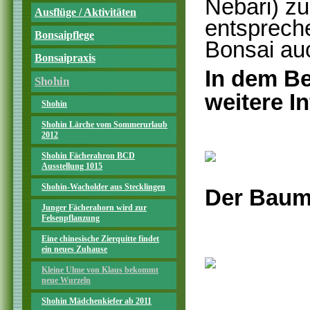
Nebari) z
Ausflüge / Aktivitäten
entsprech
Bonsaipflege
Bonsai au
Bonsaipraxis
In dem Be
Shohin
weitere I
Shohin
Shohin Lärche vom Sommerurlaub
2012
Shohin Fächerahron BCD
Ausstellung 1015
Shohin-Wacholder aus Stecklingen
Der Baum
Junger Fächerahorn wird zur
Felsenpflanzung
Eine chinesische Zierquitte findet
ein neues Zuhause
Kleine Ulme von Klaus bekommt
neue Wurzeln
Shohin Mädchenkiefer ab 2011