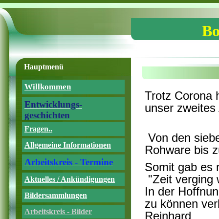
Bo
Hauptmenü
Willkommen
Trotz Corona h
Entwicklungs-
unser zweites 
geschichten
Fragen..
Von den siebe
Allgemeine Informationen
Rohware bis z
Arbeitskreis - Termine
Somit gab es 
"Zeit verging 
Aktuelles / Ankündigungen
In der Hoffnun
Bildersammlungen
zu können verb
Arbeitskreis - Bilder
Reinhard