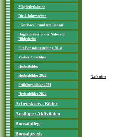
Mitgliederbäume
Die 4 Jahreszeiten
"Kurioses" rund um Bonsai
Hagelschauer in der Nähe von
Hildesheim
Für Bonsaiausstellung 2014
Vorher + nachher
Herbstbilder
Herbstbilder 2022
Nach oben
Frühlingsbilder 2024
Herbstbilder 2024
Arbeitskreis - Bilder
Ausflüge / Aktivitäten
Bonsaipflege
Bonsaipraxis