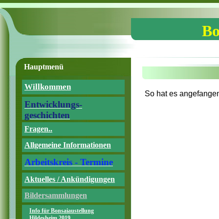
Bo
Hauptmenü
Willkommen
So hat es angefange
Entwicklungs-
geschichten
Fragen..
Allgemeine Informationen
Arbeitskreis - Termine
Aktuelles / Ankündigungen
Bildersammlungen
Info für Bonsaiaustellung
Hildesheim 2019