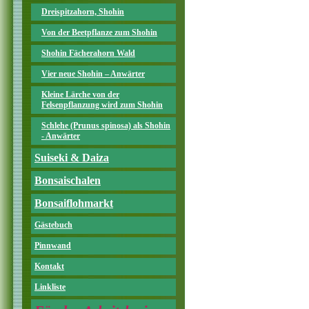
Dreispitzahorn, Shohin
Von der Beetpflanze zum Shohin
Shohin Fächerahorn Wald
Vier neue Shohin – Anwärter
Kleine Lärche von der
Felsenpflanzung wird zum Shohin
Schlehe (Prunus spinosa) als Shohin
- Anwärter
Suiseki & Daiza
Bonsaischalen
Bonsaiflohmarkt
Gästebuch
Pinnwand
Kontakt
Linkliste