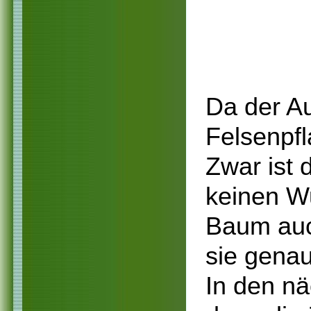
Da der Au
Felsenpfl
Zwar ist 
keinen W
Baum auc
sie genau 
In den nä