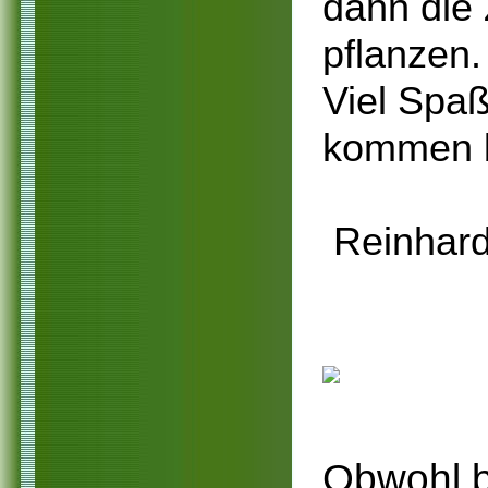
dann die 
pflanzen.
Viel Spaß
kommen b
Reinhard
Obwohl b