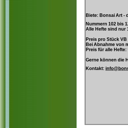
Biete: Bonsai Art -
Nummern 102 bis 12
Alle Hefte sind nur
Preis pro Stück VB
Bei Abnahme von m
Preis für alle Hefte
Gerne können die H
Kontakt:
info@bons