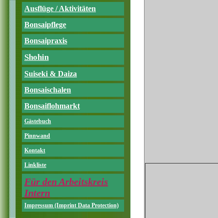
Ausflüge / Aktivitäten
Bonsaipflege
Bonsaipraxis
Shohin
Suiseki & Daiza
Bonsaischalen
Bonsaiflohmarkt
Gästebuch
Pinnwand
Kontakt
Linkliste
Für den Arbeitskreis
Intern
Impressum (Imprint Data Protection)